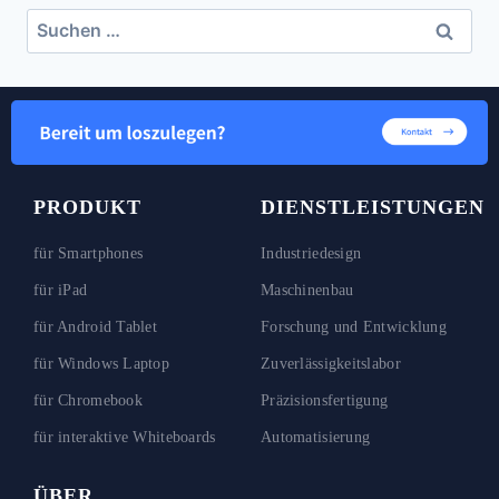
PRODUKT
DIENSTLEISTUNGEN
für Smartphones
Industriedesign
für iPad
Maschinenbau
für Android Tablet
Forschung und Entwicklung
für Windows Laptop
Zuverlässigkeitslabor
für Chromebook
Präzisionsfertigung
für interaktive Whiteboards
Automatisierung
ÜBER